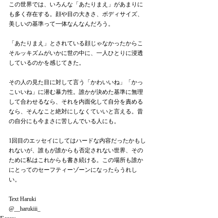
この世界では、いろんな「あたりまえ」があまりに
も多く存在する。顔や目の大きさ、ボディサイズ、
美しいの基準って一体なんなんだろう。
「あたりまえ」とされている顔じゃなかったからこ
そルッキズムがいかに世の中に、一人ひとりに浸透
しているのかを感じてきた。
その人の見た目に対して言う「かわいいね」「かっ
こいいね」に潜む暴力性。誰かが決めた基準に無理
して合わせるなら、それを内面化して自分を責める
なら、そんなこと絶対にしなくていいと言える。昔
の自分にも今まさに苦しんでいる人にも。
1回目のエッセイにしてはハードな内容だったかもし
れないが、誰もが誰からも否定されない世界、その
ために私はこれからも書き続ける。この場所も誰か
にとってのセーフティーゾーンになったらうれし
い。
Text Haruki
@__harukiii_