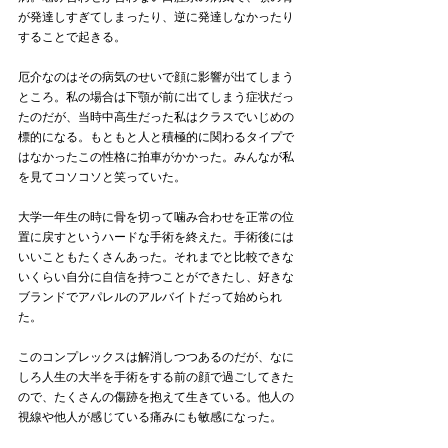
が発達しすぎてしまったり、逆に発達しなかったり
することで起きる。
厄介なのはその病気のせいで顔に影響が出てしまう
ところ。私の場合は下顎が前に出てしまう症状だっ
たのだが、当時中高生だった私はクラスでいじめの
標的になる。もともと人と積極的に関わるタイプで
はなかったこの性格に拍車がかかった。みんなが私
を見てコソコソと笑っていた。
大学一年生の時に骨を切って噛み合わせを正常の位
置に戻すというハードな手術を終えた。手術後には
いいこともたくさんあった。それまでと比較できな
いくらい自分に自信を持つことができたし、好きな
ブランドでアパレルのアルバイトだって始められ
た。
このコンプレックスは解消しつつあるのだが、なに
しろ人生の大半を手術をする前の顔で過ごしてきた
ので、たくさんの傷跡を抱えて生きている。他人の
視線や他人が感じている痛みにも敏感になった。