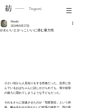
​紡
Tsugumi
Haruki
2024年8月27日
かわいいとかっこいいに潜む暴力性
小さい頃から人見知りをする性格だった。近所に住
んでいるおばちゃんに話しかけられても、母や祖母
の後ろに隠れてしまうような子どもだった。
それをさらに加速させたのが「顎変形症」という持
病。噛み合わせが合わない口腔系の病気で、顎の骨