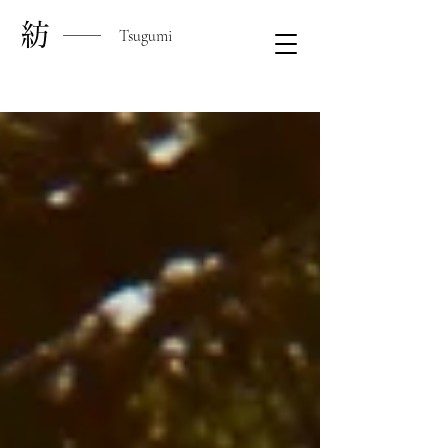
​紡
Tsugumi